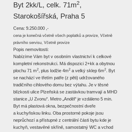
2
Byt 2kk/L, celk. 71m
,
Starokošířská, Praha 5
Cena:
9.250.000 ,-
cena je konečná včetně všech poplatků a provize, Včetně
právního servisu, Včetně provize
Popis nemovitosti:
Nabízíme Vám byt v osobním vlastnictví k celkové
kompletní rekonstrukci. Má dispozici 2+kk a obytnou
2
2
2
plochu 71 m
, plus lodžie 4m
a velký sklep 6m
. Byt
se nachází ve třetím patře (z pěti) udržovaného
tradičního cihlového domu bez výtahu. Je v těsné
blízkosti ulice Plzeňská se zastávkou tramvají a MHD
stanice „U Zvonu“. Metro „Anděl“ je vzdáleno 5 min.
Byt má plastová okna, bezpečnostní dveře
a kuchyňskou linku. Oba prostorné pokoje jsou
neprůchozí a přístupné z centrální části bytu kde je
kuchyň, vestavěné skříně, samostatný WC a vchod