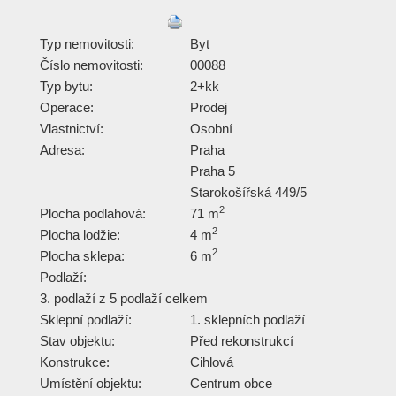
Typ nemovitosti:
Byt
Číslo nemovitosti:
00088
Typ bytu:
2+kk
Operace:
Prodej
Vlastnictví:
Osobní
Adresa:
Praha
Praha 5
Starokošířská 449/5
2
Plocha podlahová:
71 m
2
Plocha lodžie:
4 m
2
Plocha sklepa:
6 m
Podlaží:
3. podlaží z 5 podlaží celkem
Sklepní podlaží:
1. sklepních podlaží
Stav objektu:
Před rekonstrukcí
Konstrukce:
Cihlová
Umístění objektu:
Centrum obce