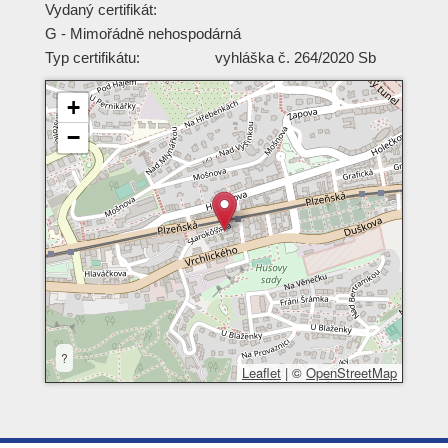
Vydaný certifikát:
G - Mimořádně nehospodárná
Typ certifikátu:
vyhláška č. 264/2020 Sb
+
−
?
Leaflet
|
©
OpenStreetMap