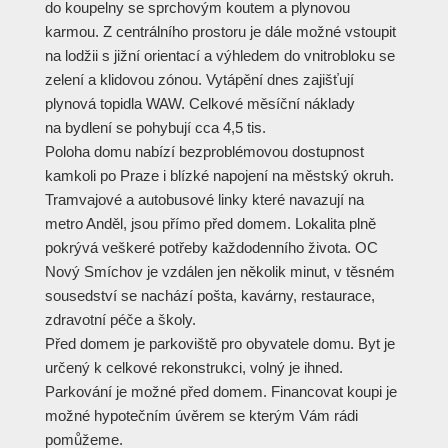
do koupelny se sprchovým koutem a plynovou
karmou. Z centrálního prostoru je dále možné vstoupit
na lodžii s jižní orientací a výhledem do vnitrobloku se
zelení a klidovou zónou. Vytápění dnes zajišťují
plynová topidla WAW. Celkové měsíční náklady
na bydlení se pohybují cca 4,5 tis.
Poloha domu nabízí bezproblémovou dostupnost
kamkoli po Praze i blízké napojení na městský okruh.
Tramvajové a autobusové linky které navazují na
metro Anděl, jsou přímo před domem. Lokalita plně
pokrývá veškeré potřeby každodenního života. OC
Nový Smíchov je vzdálen jen několik minut, v těsném
sousedství se nachází pošta, kavárny, restaurace,
zdravotní péče a školy.
Před domem je parkoviště pro obyvatele domu. Byt je
určený k celkové rekonstrukci, volný je ihned.
Parkování je možné před domem. Financovat koupi je
možné hypotečním úvěrem se kterým Vám rádi
pomůžeme.