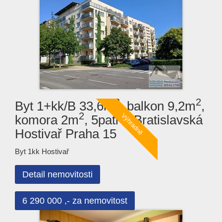
2
2
Byt 1+kk/B 33,6m
, balkon 9,2m
,
2
komora 2m
, 5patro, Bratislavská
Hostivař Praha 15
Byt 1kk Hostivař
Detail nemovitosti
6 290 000 ,- za nemovitost