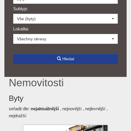
Subtyp:
Vše (byty)
Lokalita:
Všechny okresy
Hledat
Nemovitosti
Byty
seřadit dle:
nejaktuálnější
,
nejnovější
,
nejlevnější
,
nejdražší