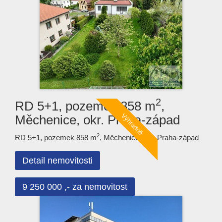
2
RD 5+1, pozemek 858 m
,
Měchenice, okr. Praha-západ
2
RD 5+1, pozemek 858 m
, Měchenice, okr. Praha-západ
Detail nemovitosti
9 250 000 ,- za nemovitost