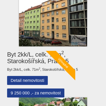
2
Byt 2kk/L, celk. 71m
,
Starokošířská, Praha 5
2
Byt 2kk/L, celk. 71m
, Starokošířská, Praha 5
Detail nemovitosti
9 250 000 ,- za nemovitost