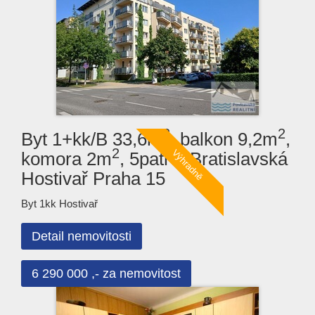
2
2
Byt 1+kk/B 33,6m
, balkon 9,2m
,
2
komora 2m
, 5patro, Bratislavská
Hostivař Praha 15
Byt 1kk Hostivař
Detail nemovitosti
6 290 000 ,- za nemovitost