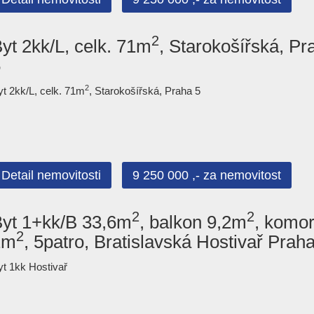
2
yt 2kk/L, celk. 71m
, Starokošířská, Pr
5
2
yt 2kk/L, celk. 71m
, Starokošířská, Praha 5
Detail nemovitosti
9 250 000 ,- za nemovitost
2
2
yt 1+kk/B 33,6m
, balkon 9,2m
, komo
2
2m
, 5patro, Bratislavská Hostivař Prah
yt 1kk Hostivař