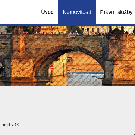
Úvod
Nemovitosti
Právní služby
,
nejdražší