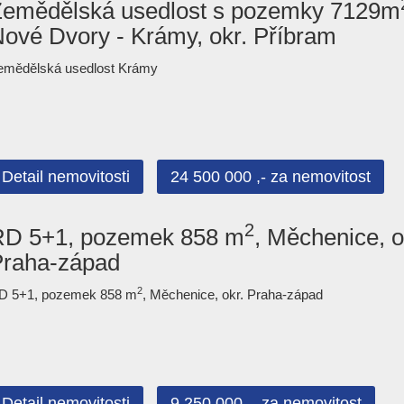
Zemědělská usedlost s pozemky 7129m
ové Dvory - Krámy, okr. Příbram
emědělská usedlost Krámy
Detail nemovitosti
24 500 000 ,- za nemovitost
2
RD 5+1, pozemek 858 m
, Měchenice, o
Praha-západ
2
D 5+1, pozemek 858 m
, Měchenice, okr. Praha-západ
Detail nemovitosti
9 250 000 ,- za nemovitost