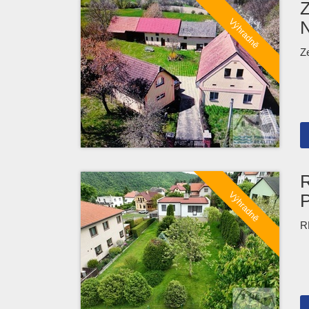
N
Z
R